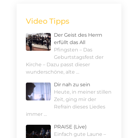
Video Tipps
Der Geist des Herrn
erfüllt das All
Pfingsten – Das
Geburtstagsfest der
Kirche – Dazu passt dieser
wunderschöne, alte …
Dir nah zu sein
Heute, in meiner stillen
Zeit, ging mir der
Refrain dieses Liedes
immer …
PRAISE (Live)
Einfach gute Laune –