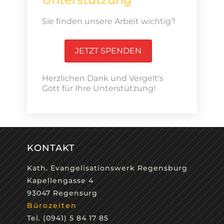
Sie finden unsere Arbeit wichtig?
JETZT SPENDEN
Herzlichen Dank und Vergelt's
Gott für Ihre Unterstützung!
KONTAKT
Kath. Evangelisationswerk Regensburg
Kapellengasse 4
93047 Regensurg
Bürozeiten
Tel. (0941) 5 84 17 85