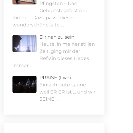
Pfingsten – Das
Geburtstagsfest der
Kirche – Dazu passt dieser
wunderschöne, alte …
Office 365
Outlook Live
Dir nah zu sein
Heute, in meiner stillen
Zeit, ging mir der
Refrain dieses Liedes
immer …
PRAISE (Live)
Einfach gute Laune –
weil ER ER ist … und wir
SEINE …