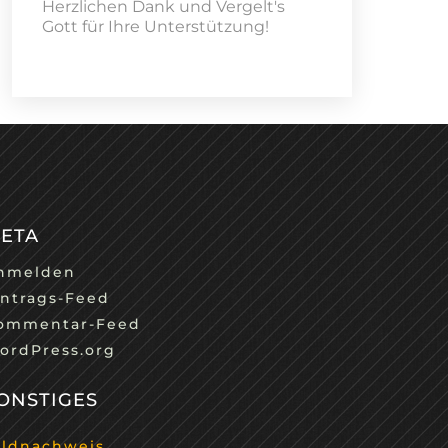
Herzlichen Dank und Vergelt's
Gott für Ihre Unterstützung!
ETA
nmelden
intrags-Feed
ommentar-Feed
ordPress.org
ONSTIGES
ildnachweis