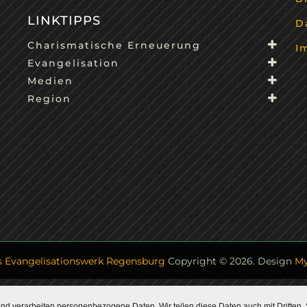
LINKTIPPS
D
Charismatische Erneuerung
I
Evangelisation
Medien
Region
s Evangelisationswerk Regensburg
Copyright © 2026.
Design
M
d verarbeiten personenbezogene Daten. Wir teilen diese Daten auch mit Dritten. 