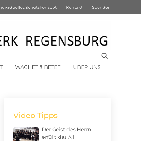
pert –
ndividuelles Schutzkonzept
Kontakt
Spenden
iten
T
WACHET & BETET
ÜBER UNS
Video Tipps
Der Geist des Herrn
erfüllt das All