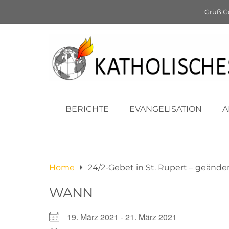
24/2-
Grüß G
geä
BERICHTE
EVANGELISATION
A
Home
24/2-Gebet in St. Rupert – geände
WANN
19. März 2021 - 21. März 2021