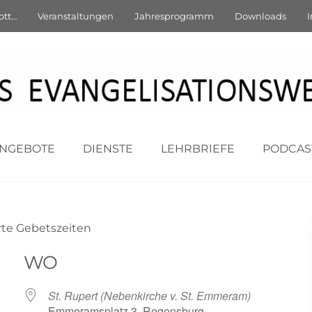
Gebet in St. Ru
ott…
Veranstaltungen
Jahresprogramm
Downloads
I
nderte Gebetsze
19. März 2021
NGEBOTE
DIENSTE
LEHRBRIEFE
PODCAS
rte Gebetszeiten
WO
St. Rupert (Nebenkirche v. St. Emmeram)
Emmeramsplatz 3, Regensburg