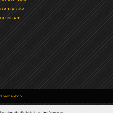
atenschutz
mpressum
yThemeShop
Sie haben die Möglichkeit einzelne Dienste zu