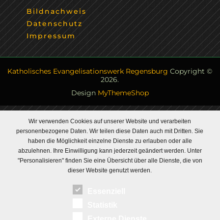
Bildnachweis
Datenschutz
Impressum
Katholisches Evangelisationswerk Regensburg
Copyright ©
2026.
Design
MyThemeShop
Wir verwenden Cookies auf unserer Website und verarbeiten
personenbezogene Daten. Wir teilen diese Daten auch mit Dritten. Sie
haben die Möglichkeit einzelne Dienste zu erlauben oder alle
abzulehnen. Ihre Einwilligung kann jederzeit geändert werden. Unter
"Personalisieren" finden Sie eine Übersicht über alle Dienste, die von
dieser Website genutzt werden.
Essenziell
Statistik
Externe Dienste