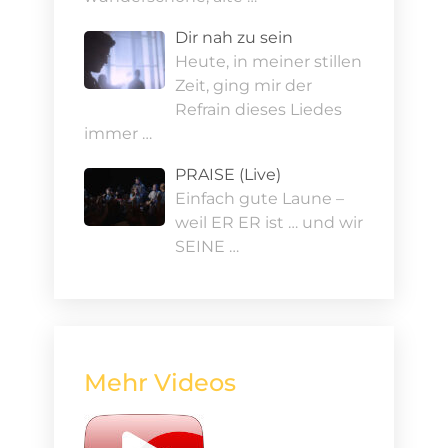
Dir nah zu sein
Heute, in meiner stillen
Zeit, ging mir der
Refrain dieses Liedes
immer …
PRAISE (Live)
Einfach gute Laune –
weil ER ER ist … und wir
SEINE …
Mehr Videos