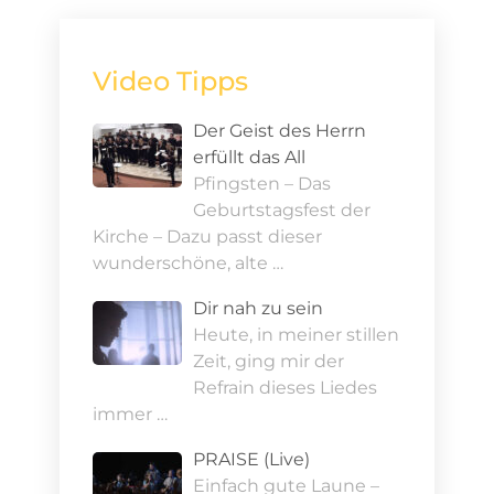
Video Tipps
Der Geist des Herrn
erfüllt das All
Pfingsten – Das
Geburtstagsfest der
Kirche – Dazu passt dieser
wunderschöne, alte …
Dir nah zu sein
Heute, in meiner stillen
Zeit, ging mir der
Refrain dieses Liedes
immer …
PRAISE (Live)
Einfach gute Laune –