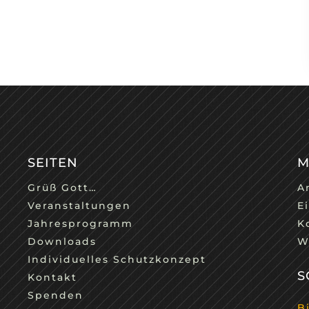
SEITEN
M
Grüß Gott…
A
Veranstaltungen
E
Jahresprogramm
K
Downloads
W
Individuelles Schutzkonzept
S
Kontakt
Spenden
B