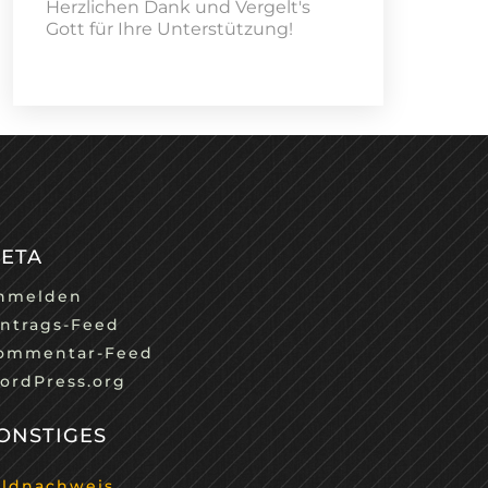
Herzlichen Dank und Vergelt's
Gott für Ihre Unterstützung!
ETA
nmelden
intrags-Feed
ommentar-Feed
ordPress.org
ONSTIGES
ildnachweis