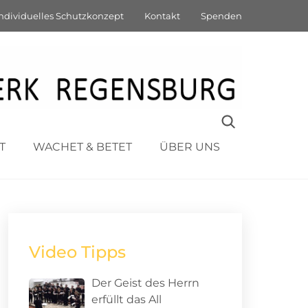
age mit
ndividuelles Schutzkonzept
Kontakt
Spenden
T
WACHET & BETET
ÜBER UNS
Video Tipps
Der Geist des Herrn
erfüllt das All