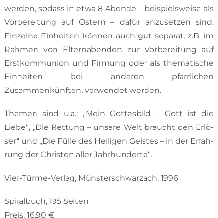
wer­den, sodass in etwa 8 Abende – beispielsweise als
Vorbereitung auf Ostern – dafür an­zusetzen sind.
Einzelne Einheiten können auch gut separat, z.B. im
Rahmen von Elternabenden zur Vorbereitung auf
Erst­kom­munion und Firmung oder als thematische
Einheiten bei ande­ren pfarrlichen
Zusammenkünften, verwendet wer­den.
Themen sind u.a.: „Mein Gottes­bild – Gott ist die
Liebe“, „Die Rettung – unsere Welt braucht den Erlö­
ser“ und „Die Fülle des Heili­gen Geistes – in der Erfah­
rung der Christen aller Jahrhunderte“.
Vier-Türme-Verlag, Münsterschwarzach, 1996
Spiralbuch, 195 Seiten
Preis: 16,90 €