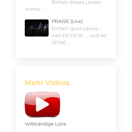
Refrain dieses Liedes
immer …
PRAISE (Live)
Einfach gute Laune –
weil ER ER ist … und wir
SEINE …
Mehr Videos
Vollständige Liste