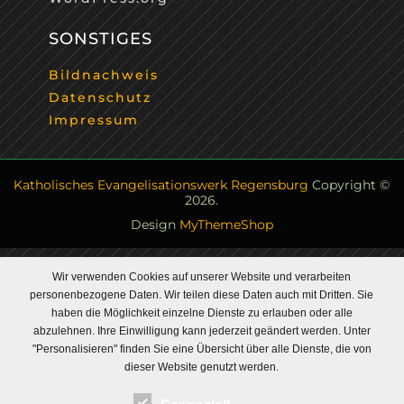
SONSTIGES
Bildnachweis
Datenschutz
Impressum
Katholisches Evangelisationswerk Regensburg
Copyright ©
2026.
Design
MyThemeShop
Wir verwenden Cookies auf unserer Website und verarbeiten
personenbezogene Daten. Wir teilen diese Daten auch mit Dritten. Sie
haben die Möglichkeit einzelne Dienste zu erlauben oder alle
abzulehnen. Ihre Einwilligung kann jederzeit geändert werden. Unter
"Personalisieren" finden Sie eine Übersicht über alle Dienste, die von
dieser Website genutzt werden.