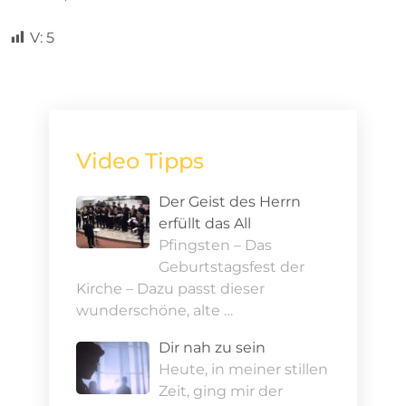
V:
5
Video Tipps
Der Geist des Herrn
erfüllt das All
Pfingsten – Das
Geburtstagsfest der
Kirche – Dazu passt dieser
wunderschöne, alte …
Dir nah zu sein
Heute, in meiner stillen
Zeit, ging mir der