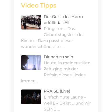
Video Tipps
Der Geist des Herrn
erfüllt das All
Pfingsten – Das
Geburtstagsfest der
Kirche – Dazu passt dieser
wunderschöne, alte …
Dir nah zu sein
Heute, in meiner stillen
Zeit, ging mir der
Refrain dieses Liedes
immer …
PRAISE (Live)
Einfach gute Laune –
weil ER ER ist … und wir
SEINE …