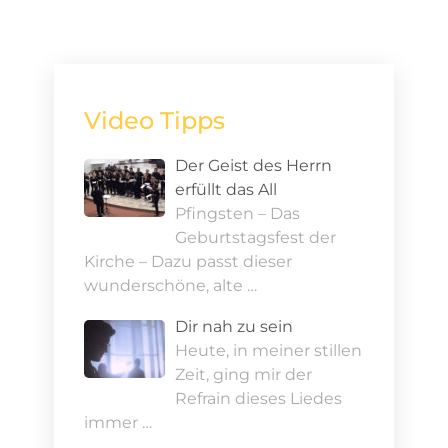
Video Tipps
Der Geist des Herrn
erfüllt das All
Pfingsten – Das
Geburtstagsfest der
Kirche – Dazu passt dieser
wunderschöne, alte …
Dir nah zu sein
Heute, in meiner stillen
Zeit, ging mir der
Refrain dieses Liedes
immer …