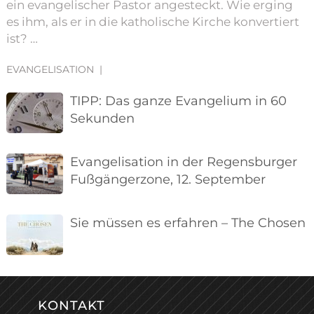
ein evangelischer Pastor angesteckt. Wie erging
es ihm, als er in die katholische Kirche konvertiert
ist? …
EVANGELISATION
|
TIPP: Das ganze Evangelium in 60
Sekunden
Evangelisation in der Regensburger
Fußgängerzone, 12. September
Sie müssen es erfahren – The Chosen
KONTAKT